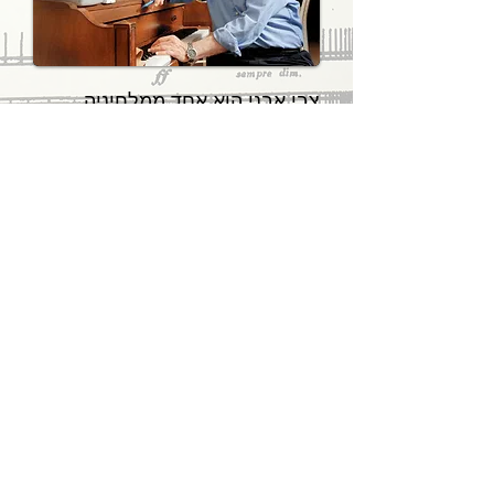
צבי אבני הוא אחד ממלחיניה
החשובים של ישראל ופרופסור
אמריטוס באקדמיה למוסיקה
ומחול בירושלים.
עבודתו כוללת שירים, יצירות
קאמריות ויצירות לתזמורת
סימפונית מלאה.
יצירותיו מבוצעות ברחבי העולם
ורבות מהן זכו בפרסים חשובים,
כולל פרס ישראל, פרס א.מ.ת ופרס
התרבות של חבל הסאר, גרמניה.